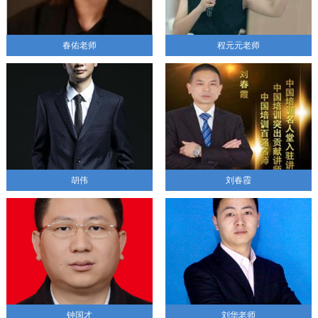
春佑老师
程元元老师
胡伟
刘春霞
钟国才
刘华老师